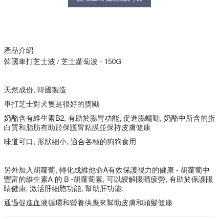
產品介紹
韓國車打芝士波 / 芝士蘿蔔波 - 150G
天然成份, 韓國製造
車打芝士對犬隻是很好的獎勵
奶酪含有維生素B2, 有助於腸胃功能, 促進腸蠕動, 奶酪中所含的蛋
白質和脂肪有助於保護胃粘膜並保持皮膚健康
味道可口, 形狀細小, 適合各種的狗狗食用
另外加入胡蘿蔔, 轉化成維他命A有效保護視力的健康 - 胡蘿蔔中
豐富的維生素A 的 B -胡蘿蔔素, 可以綬解眼睛疲勞, 有助於保護眼
睛健康, 激活肝細胞功能, 幫助肝功能.
通過促進血液循環和營養供應來幫助皮膚和頭髮健康